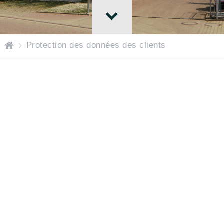
P
Protection des données des clients
ag
e
d\'
ac
cu
eil