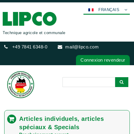
FRANÇAIS
DEUTSCH
ENGLISH
Technique agricole et communale
ESPAÑOL
+49 7841 6348-0
mail@lipco.com
POLSKI
ITALIANO
Connexion revendeur
عربي
한국어
日本語
中文
ČEŠTINA
PORTUGUÊS
Articles individuels, articles
РУССКИЙ
spéciaux & Specials
TÜRKÇE