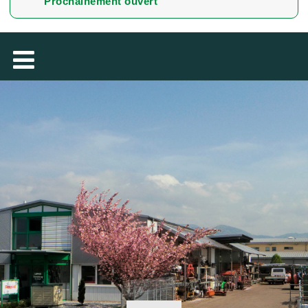
Prochainement ouvert
MAGYAR
فارسی
NEDERLANDS
ROMÂNESC
SUOMALAINEN
SLOVENSKÁ
DANSK
ΕΛΛΗΝΙΚΉ
БЪЛГАРСКИ
SVENSKA
SLOVENSKI
EESTI
LIETUVIŲ
LATVIEŠU