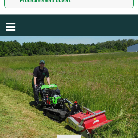
Prochainement ouvert
MAGYAR
فارسی
NEDERLANDS
ROMÂNESC
SUOMALAINEN
SLOVENSKÁ
DANSK
ΕΛΛΗΝΙΚΉ
БЪЛГАРСКИ
SVENSKA
SLOVENSKI
EESTI
LIETUVIŲ
LATVIEŠU