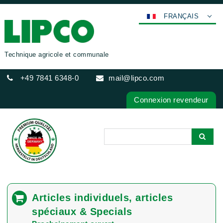
FRANÇAIS
DEUTSCH
ENGLISH
Technique agricole et communale
ESPAÑOL
+49 7841 6348-0
mail@lipco.com
POLSKI
ITALIANO
Connexion revendeur
عربي
한국어
日本語
中文
ČEŠTINA
PORTUGUÊS
Articles individuels, articles
РУССКИЙ
spéciaux & Specials
TÜRKÇE