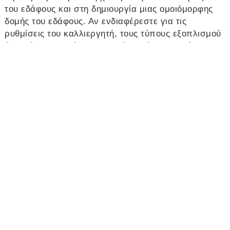
του εδάφους και στη δημιουργία μιας ομοιόμορφης
δομής του εδάφους. Αν ενδιαφέρεστε για τις
ρυθμίσεις του καλλιεργητή, τους τύπους εξοπλισμού
ή τη βέλτιστη χρήση, θα βρείτε εδώ πρακτικές
συμβουλές και τεχνικές πληροφορίες υποβάθρου. Με
αυτόν τον τρόπο, μπορείτε να διασφαλίσετε ότι το
έδαφός σας παραμένει υγιές και τα φυτά
αναπτύσσονται με τον καλύτερο δυνατό τρόπο. Είτε
πρόκειται για γκαζόν, είτε για λαχανικά είτε για
μεγάλα χωράφια, ένας καλά επιλεγμένος
καλλιεργητής διευκολύνει την εργασία και αυξάνει
την αποτελεσματικότητα της φροντίδας του εδάφους.
Τι είναι ο καλλιεργητής;