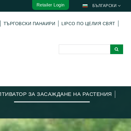
Retailer Login
БЪЛГАРСКИ
DEUTSCH
ТЪРГОВСКИ ПАНАИРИ
LIPCO ПО ЦЕЛИЯ СВЯТ
ENGLISH
FRANÇAIS
ESPAÑOL
POLSKI
ITALIANO
عربي
한국어
日本語
ЛТИВАТОР ЗА ЗАСАЖДАНЕ НА РАСТЕНИЯ
中文
ČEŠTINA
PORTUGUÊS
РУССКИЙ
TÜRKÇE