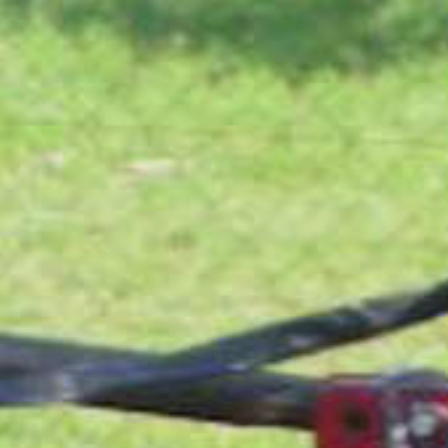
MAGYAR
فارسی
NEDERLANDS
ROMÂNESC
SUOMALAINEN
SLOVENSKÁ
DANSK
ΕΛΛΗΝΙΚΉ
SVENSKA
SLOVENSKI
EESTI
LIETUVIŲ
LATVIEŠU