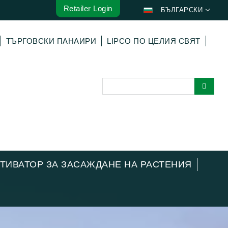
Retailer Login
БЪЛГАРСКИ
DEUTSCH
ТЪРГОВСКИ ПАНАИРИ
LIPCO ПО ЦЕЛИЯ СВЯТ
ENGLISH
FRANÇAIS
ESPAÑOL
POLSKI
ITALIANO
عربي
한국어
日本語
ЛТИВАТОР ЗА ЗАСАЖДАНЕ НА РАСТЕНИЯ
中文
ČEŠTINA
PORTUGUÊS
РУССКИЙ
TÜRKÇE