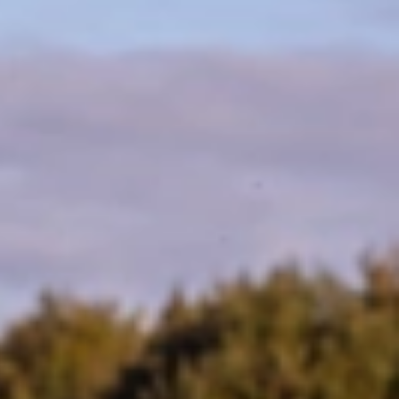
MAGYAR
فارسی
NEDERLANDS
ROMÂNESC
SUOMALAINEN
SLOVENSKÁ
DANSK
ΕΛΛΗΝΙΚΉ
SVENSKA
SLOVENSKI
EESTI
LIETUVIŲ
LATVIEŠU