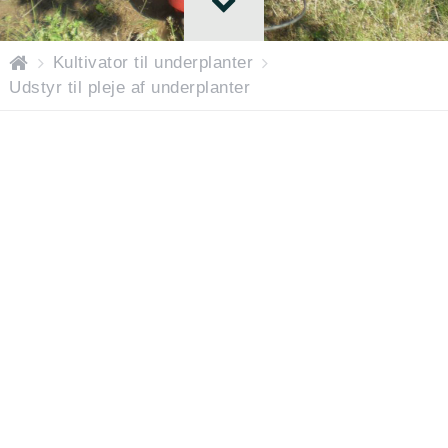
H
Kultivator til underplanter
o
Udstyr til pleje af underplanter
m
e