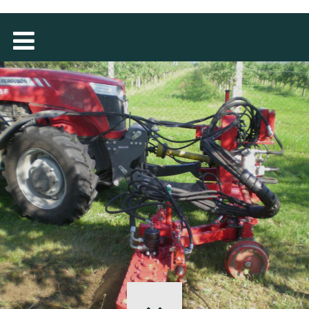
TÜRKÇE
MAGYAR
فارسی
NEDERLANDS
ROMÂNESC
SUOMALAINEN
SLOVENSKÁ
ΕΛΛΗΝΙΚΉ
БЪЛГАРСКИ
SVENSKA
SLOVENSKI
EESTI
LIETUVIŲ
LATVIEŠU