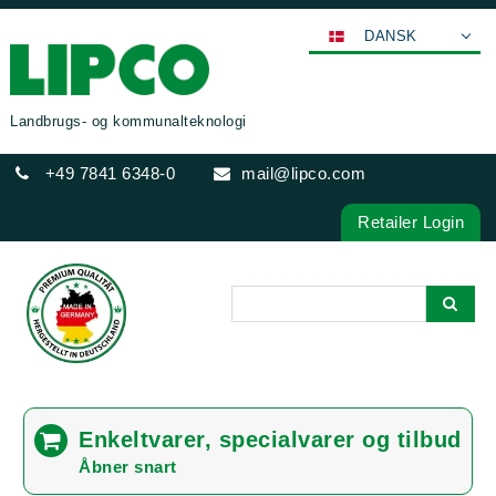
DANSK
DEUTSCH
ENGLISH
Landbrugs- og kommunalteknologi
FRANÇAIS
+49 7841 6348-0
mail@lipco.com
ESPAÑOL
POLSKI
Retailer Login
ITALIANO
عربي
한국어
日本語
中文
ČEŠTINA
Enkeltvarer, specialvarer og tilbud
PORTUGUÊS
Åbner snart
РУССКИЙ