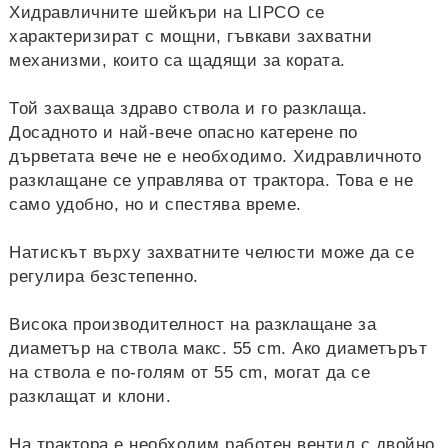
Хидравличните шейкъри на LIPCO се
характеризират с мощни, гъвкави захватни
механизми, които са щадящи за кората.
Той захваща здраво ствола и го разклаща.
Досадното и най-вече опасно катерене по
дърветата вече не е необходимо. Хидравличното
разклащане се управлява от трактора. Това е не
само удобно, но и спестява време.
Натискът върху захватните челюсти може да се
регулира безстепенно.
Висока производителност на разклащане за
диаметър на ствола макс. 55 cm. Ако диаметърът
на ствола е по-голям от 55 cm, могат да се
разклащат и клони.
На трактора е необходим работен вентил с двойно