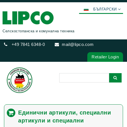
БЪЛГАРСКИ
DEUTSCH
ENGLISH
Селскостопанска и комунална техника
FRANÇAIS
+49 7841 6348-0
mail@lipco.com
ESPAÑOL
POLSKI
Retailer Login
ITALIANO
عربي
한국어
日本語
中文
ČEŠTINA
Единични артикули, специални
PORTUGUÊS
артикули и специални
РУССКИЙ