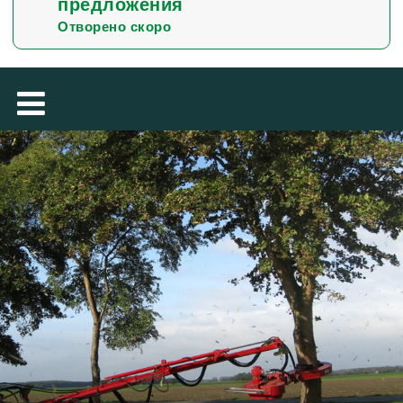
предложения
TÜRKÇE
Отворено скоро
MAGYAR
فارسی
NEDERLANDS
ROMÂNESC
SUOMALAINEN
SLOVENSKÁ
DANSK
ΕΛΛΗΝΙΚΉ
SVENSKA
SLOVENSKI
EESTI
LIETUVIŲ
LATVIEŠU