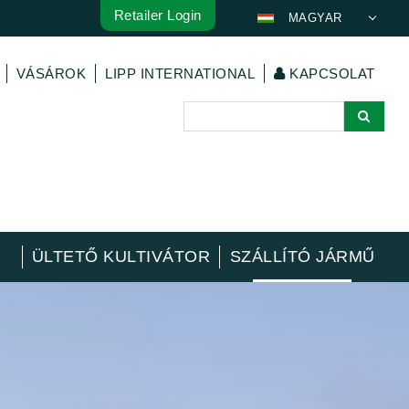
Retailer Login
MAGYAR
DEUTSCH
VÁSÁROK
LIPP INTERNATIONAL
KAPCSOLAT
ENGLISH
FRANÇAIS
ESPAÑOL
POLSKI
ITALIANO
عربي
한국어
ÜLTETŐ KULTIVÁTOR
SZÁLLÍTÓ JÁRMŰ
日本語
中文
ČEŠTINA
PORTUGUÊS
РУССКИЙ
TÜRKÇE