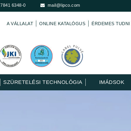
 7841 6348-0
mail@lipco.com
A VÁLLALAT
ONLINE KATALÓGUS
ÉRDEMES TUDNI
SZÜRETELÉSI TECHNOLÓGIA
IMÁDSOK