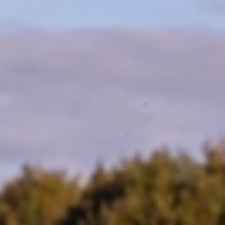
فارسی
NEDERLANDS
ROMÂNESC
SUOMALAINEN
SLOVENSKÁ
DANSK
ΕΛΛΗΝΙΚΉ
БЪЛГАРСКИ
SVENSKA
SLOVENSKI
EESTI
LIETUVIŲ
LATVIEŠU