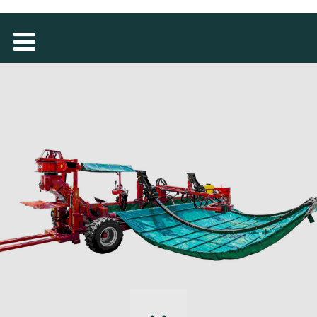
MAGYAR
فارسی
NEDERLANDS
ROMÂNESC
SUOMALAINEN
SLOVENSKÁ
DANSK
ΕΛΛΗΝΙΚΉ
БЪЛГАРСКИ
SVENSKA
SLOVENSKI
EESTI
LIETUVIŲ
LATVIEŠU