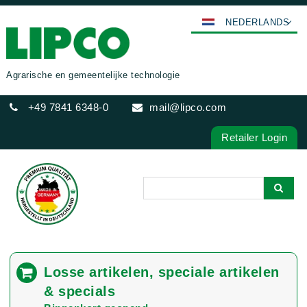
NEDERLANDS
DEUTSCH
ENGLISH
Agrarische en gemeentelijke technologie
FRANÇAIS
+49 7841 6348-0
mail@lipco.com
ESPAÑOL
POLSKI
Retailer Login
ITALIANO
عربي
한국어
日本語
中文
ČEŠTINA
Losse artikelen, speciale artikelen
PORTUGUÊS
& specials
РУССКИЙ