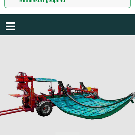
Binnenkort geopend
TÜRKÇE
MAGYAR
فارسی
ROMÂNESC
SUOMALAINEN
SLOVENSKÁ
DANSK
ΕΛΛΗΝΙΚΉ
БЪЛГАРСКИ
SVENSKA
SLOVENSKI
EESTI
LIETUVIŲ
LATVIEŠU