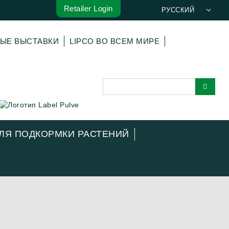
Retailer Login
РУССКИЙ
DEUTSCH
ВЫЕ ВЫСТАВКИ
LIPCO ВО ВСЕМ МИРЕ
ENGLISH
FRANÇAIS
ESPAÑOL
POLSKI
ITALIANO
عربي
ДЛЯ ПОДКОРМКИ РАСТЕНИЙ
한국어
日本語
中文
ČEŠTINA
PORTUGUÊS
TÜRKÇE
MAGYAR