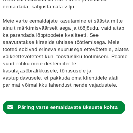
eemaldada, kahjustamata vilju.
Meie varte eemaldajate kasutamine ei säästa mitte
ainult märkimisväärselt aega ja tööjõudu, vaid aitab
ka parandada lõpptoodete kvaliteeti. See
saavutatakse kirsside ühtlase töötlemisega. Meie
tooted sobivad erineva suurusega ettevõtetele, alates
väikeettevõtetest kuni tööstusliku tootmiseni. Peame
suurt rõhku meie destemblerite
kasutajasõbralikkusele, tõhususele ja
vastupidavusele, et pakkuda oma klientidele alati
parimat võimalikku lahendust nende vajadustele.
Päring
varte eemaldavate üksuste
kohta