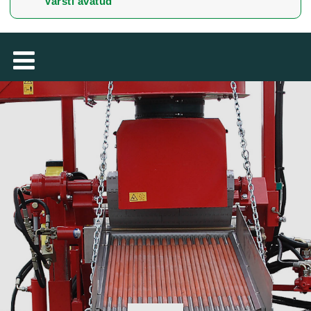
Varsti avatud
TÜRKÇE
MAGYAR
فارسی
NEDERLANDS
ROMÂNESC
SUOMALAINEN
SLOVENSKÁ
DANSK
ΕΛΛΗΝΙΚΉ
БЪЛГАРСКИ
SVENSKA
SLOVENSKI
LIETUVIŲ
LATVIEŠU