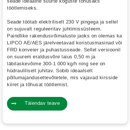
seade ideaalne suurte koguste tõhusaks
töötlemiseks.
Seade töötab elektriliselt 230 V pingega ja sellel
on sujuvalt reguleeritav juhtimissüsteem.
Paindlike rakendusvõimaluste jaoks on olemas ka
LIPCO AE/AES järelveetavad koristusmasinad või
FRD konveier ja puhastusseade. Sellel versioonil
on suurem eraldusvõre laius 0,50 m ja
läbilaskevõime 300-1 000 kg/h ning see on
hüdrauliliselt juhitav. Sobib ideaalselt
põllumajandusettevõtetele, mis vajavad kirsside
kiiret ja tõhusat töötlemist.
Täiendav teave