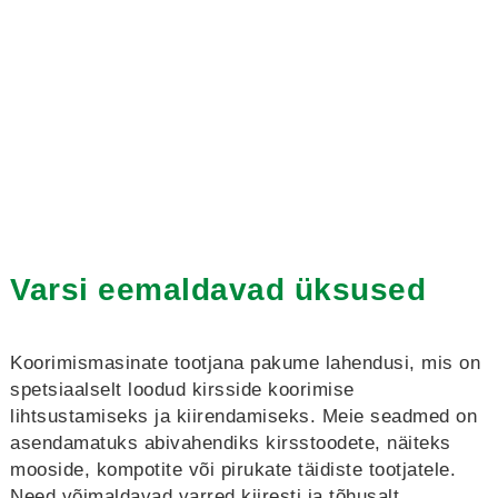
Varsi eemaldavad üksused
Koorimismasinate tootjana pakume lahendusi, mis on
spetsiaalselt loodud kirsside koorimise
lihtsustamiseks ja kiirendamiseks. Meie seadmed on
asendamatuks abivahendiks kirsstoodete, näiteks
mooside, kompotite või pirukate täidiste tootjatele.
Need võimaldavad varred kiiresti ja tõhusalt