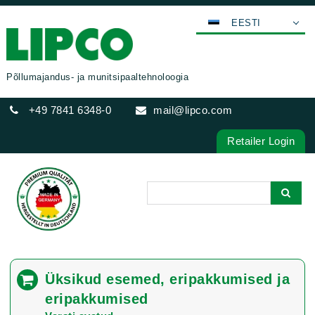
EESTI
DEUTSCH
ENGLISH
Põllumajandus- ja munitsipaaltehnoloogia
FRANÇAIS
+49 7841 6348-0
mail@lipco.com
ESPAÑOL
POLSKI
Retailer Login
ITALIANO
عربي
한국어
日本語
中文
ČEŠTINA
Üksikud esemed, eripakkumised ja
PORTUGUÊS
eripakkumised
РУССКИЙ