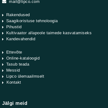
mail@lipco.com
Rakendused
Saagikoristuse tehnoloogia
Pihustid
Kultivaator allapoole taimede kasvatamiseks
Kandevahendid
Ettevõte
Online-kataloogid
Tasub teada
Messid
Lipco ülemaailmselt
Kontakt
Jälgi meid