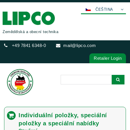
ČEŠTINA
DEUTSCH
ENGLISH
Zemědělská a obecní technika
FRANÇAIS
+49 7841 6348-0
mail@lipco.com
ESPAÑOL
POLSKI
Retailer Login
ITALIANO
عربي
한국어
日本語
中文
PORTUGUÊS
Individuální položky, speciální
РУССКИЙ
položky a speciální nabídky
TÜRKÇE