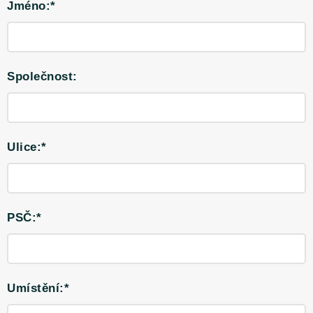
Jméno:*
Společnost:
Ulice:*
PSČ:*
Umístění:*