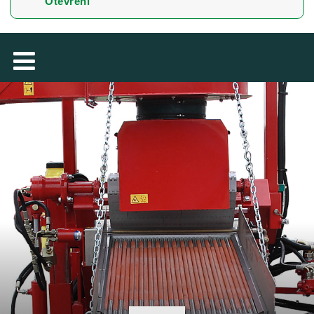
Otevření
MAGYAR
فارسی
NEDERLANDS
ROMÂNESC
SUOMALAINEN
SLOVENSKÁ
DANSK
ΕΛΛΗΝΙΚΉ
БЪЛГАРСКИ
SVENSKA
SLOVENSKI
EESTI
LIETUVIŲ
LATVIEŠU